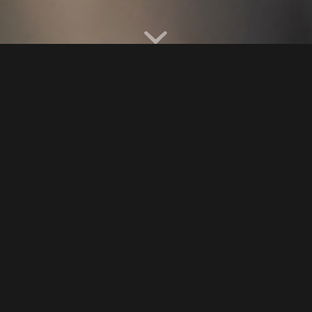
CONCENTRAZIONE, COORDINAZIONE, PACE
INTERIORE, EQUILIBRIO, DISCIPLINA: ECCO I
PRINCIPALI PILASTRI SU CUI SI BASA IL TIRO CON
L’ARCO. IL NOSTRO IMPEGNO È DIFFONDERNE LA
PRATICA E I VALORI
CHI SIAMO
Negli anni ‘60 e ‘70 a livello nazionale e internazionale il